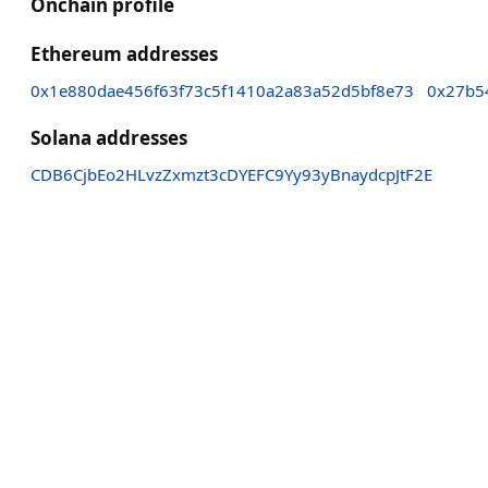
Onchain profile
Ethereum addresses
0x1e880dae456f63f73c5f1410a2a83a52d5bf8e73
0x27b5
Solana addresses
CDB6CjbEo2HLvzZxmzt3cDYEFC9Yy93yBnaydcpJtF2E