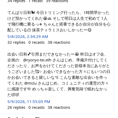
34
replies
1
recast
39
reactions
てんぱり日和🐩 今日トリミング行ったら、1時間早かった
けど預かってくれた😭🙏 そして明日は人生で初めて 1人
で飛行機に乗るっ✈️ ちゃんと搭乗できるか自分が自分を心
配している🫠 抹茶ティラミスおいしかったー😋
5/8/2026, 2:34:29 AM
32
replies
0
recasts
38
reactions
出会い日和💕引用まだできなかったー😭 昨日はオフ会、
企画の @ryoryo-tei.eth さんはじめ、準備片付けしてく
ださったり、お声をかけてくださった皆様本当にありがと
うございました🥰✨ お会いできなかった方々にもいつの日
かお会いできると嬉しいな🫧 こんな素敵な出会いを作っ
てくれた @mizu さんはじめ、コミュニティの運営の方々
に感謝です🫶 めっちゃ楽しくて、興奮気味で眠れなかっ
た🤣🤣
5/9/2026, 11:55:05 PM
26
replies
0
recasts
38
reactions