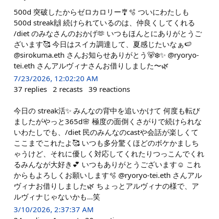
500d 突破したからゼロカロリー🎐🫧 ついにわたしも
500d streak🙌 続けられているのは、仲良くしてくれる
/diet のみなさんのおかげ🫶 いつもほんとにありがとうご
ざいます🥰 今日はスイカ調達して、夏感じたいなぁ🍉
@sirokuma.eth さんお知らせありがとう🐻‍❄️✨ @ryoryo-
tei.eth さんアルヴィナさんお借りしました〜🌿
7/23/2026, 12:02:20 AM
37
replies
2
recasts
39
reactions
今日の streak活✨ みんなの背中を追いかけて 何度も転び
ましたがやっと365d🌸 極度の面倒くさがりで続けられな
いわたしでも、/diet 民のみんなのcastや会話が楽しくて
ここまでこれたよ🥰 いつも多分驚くほどのボケかましち
ゃうけど、それに優しく対応してくれたりつっこんでくれ
るみんなが大好き💕 いつもありがとうございます☺️ これ
からもよろしくお願いします🫧 @ryoryo-tei.eth さんアル
ヴィナお借りしました🌿 ちょっとアルヴィナの様で、ア
ルヴィナじゃないかも...笑
3/10/2026, 2:37:37 AM