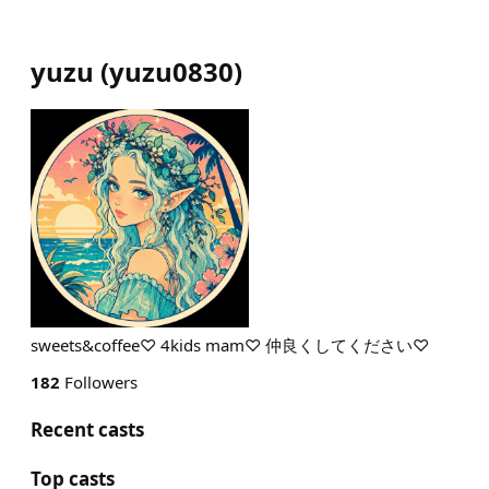
yuzu
(
yuzu0830
)
sweets&coffee♡ 4kids mam♡ 仲良くしてください♡
182
Followers
Recent casts
Top casts