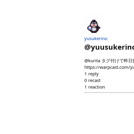
yusukerino
@
yuusukerin
@kurita タグ付け
https://warpcast.com/
1
reply
0
recast
1
reaction