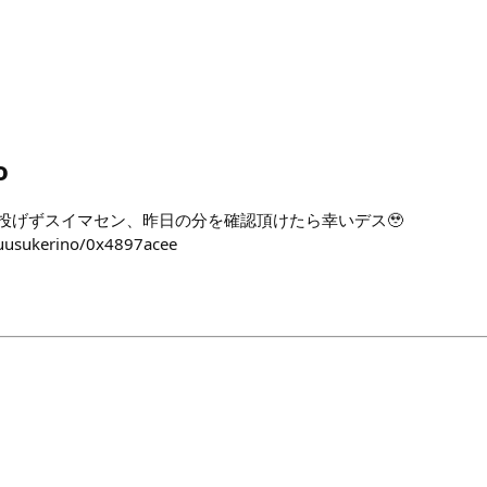
o
で昨日投げずスイマセン、昨日の分を確認頂けたら幸いデス🥹
yuusukerino/0x4897acee