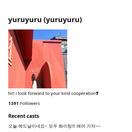
yuruyuru
(
yuruyuru
)
hi!! i look forward to your kind cooperation❣️
1391
Followers
Recent casts
오늘 에드날이네요~ 모두 화이팅!!! 레어 가자~~