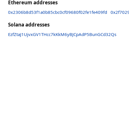
Ethereum addresses
0x2306b8d53f1a0b85cbc0cf09680f02fe1fe409fd
0x2f702
Solana addresses
EzfZtaJ1UjvxGV1THcc7kKkM6yBJCpAdP5BunGCd32Qs