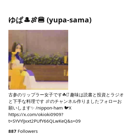
ゆぱ🎩🍖🍔
(
yupa-sama
)
古参のリップラー女子です☘︎︎⋆͛ 趣味は読書と投資とラジオ
と下手な料理です 🍖のチャンネル作りましたフォローお
願いします✨ /nippon-ham 🐦X
https://x.com/okioki0909?
t=SYVYlJxxt2PUfY66QLwKeQ&s=09
887
Followers