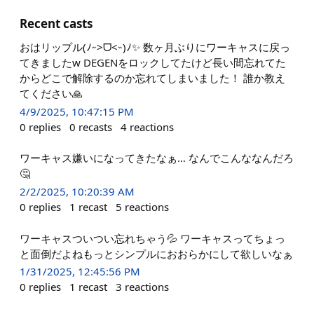
Recent casts
おはリップル‪(ﾉ˶>ᗜ​<˵)ﾉ✨ 数ヶ月ぶりにワーキャスに戻っ
てきましたw DEGENをロックしてたけど長い間忘れてた
からどこで解除するのか忘れてしまいました！ 誰か教え
てください🙏
4/9/2025, 10:47:15 PM
0
replies
0
recasts
4
reactions
ワーキャス嫌いになってきたなぁ… なんでこんななんだろ
🤔
2/2/2025, 10:20:39 AM
0
replies
1
recast
5
reactions
ワーキャスついつい忘れちゃう💦 ワーキャスってちょっ
と面倒だよねもっとシンプルにおおらかにして欲しいなぁ
1/31/2025, 12:45:56 PM
0
replies
1
recast
3
reactions