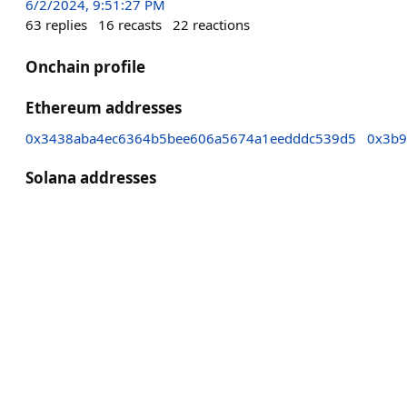
6/2/2024, 9:51:27 PM
63
replies
16
recasts
22
reactions
Onchain profile
Ethereum addresses
0x3438aba4ec6364b5bee606a5674a1eedddc539d5
0x3b9
Solana addresses