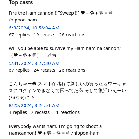
Top casts
Fire the Ham cannon ‼️ "Sweep ‼️" ❤＋🔁＋💬＝🍖
/nippon-ham
6/3/2024, 10:56:04 AM
67
replies
19
recasts
26
reactions
Will you be able to survive my Ham ham ha cannon?
（❤＋🔁＋💬）＝ 🍖🔫
5/31/2024, 8:27:30 AM
67
replies
24
recasts
26
reactions
こんちゃー🎃 スマホが壊れて新しいの買ったらワーキャ
スにログインできなくて困ってた💦 そして復活いえーい
(⁠ﾉ⁠◕⁠ヮ⁠◕⁠)⁠ﾉ⁠*⁠.⁠✧
8/25/2024, 8:24:51 AM
4
replies
7
recasts
11
reactions
Everybody wants ham. I'm going to shoot a
Hamcannon❗ ❤＋💬＋🔁＝🍖 /nippon-ham