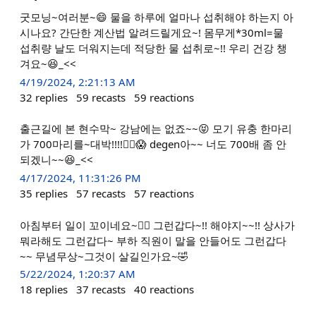
굿모닝~여러분~😄 물을 하루에 얼마나 섭취해야 하는지 아
시나요? 간단한 계산법 알려드릴게요~! 몸무게*30ml=물
섭취량 날도 더워지는데 적당한 물 섭취로~!! 우리 건강 챙
겨요~😆_<<
4/19/2024, 2:21:13 AM
32
replies
59
recasts
59
reactions
출근길에 본 현수막~ 강남에는 없죠~~😝 모기 유충 한마리
가 700마리를~대박!!!!😵‍💫😱 degen아~~ 너도 700배 좀 안
되겠니~~😆_<<
4/17/2024, 11:31:26 PM
35
replies
57
recasts
57
reactions
아침부터 일이 꼬이네요~😮‍💨 그런갑다~!! 해야지~~!! 상사가
뭐라해도 그런갑다~ 부하 직원이 말을 안들어도 그런갑다
~~ 무념무상~그것이 살길인가요~🤣
5/22/2024, 1:20:37 AM
18
replies
37
recasts
40
reactions