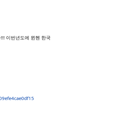
!! 이번년도에 뮌헨 한국
09efe4cae0df15