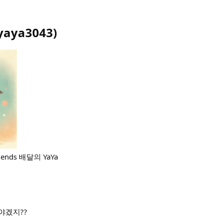
yaya3043
)
iends 배달의 YaYa
야겠지??