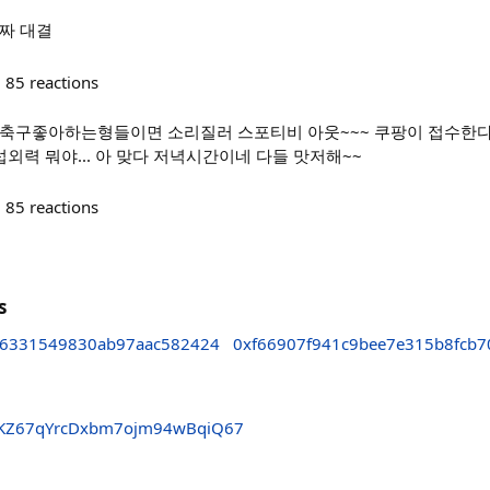
공짜 대결
85
reactions
시 축구좋아하는형들이면 소리질러 스포티비 아웃~~~ 쿠팡이 접수한다!
력 뭐야... 아 맞다 저녁시간이네 다들 맛저해~~
85
reactions
s
36331549830ab97aac582424
0xf66907f941c9bee7e315b8fcb7
qKZ67qYrcDxbm7ojm94wBqiQ67