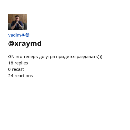
Vadim🎩🔵
@
xraymd
GN это теперь до утра придется раздавать)))
18
replies
0
recast
24
reactions