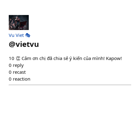
Vu Viet 🎭
@
vietvu
10 👏 Cảm ơn chị đã chia sẻ ý kiến của mình! Kapow!
0
reply
0
recast
0
reaction