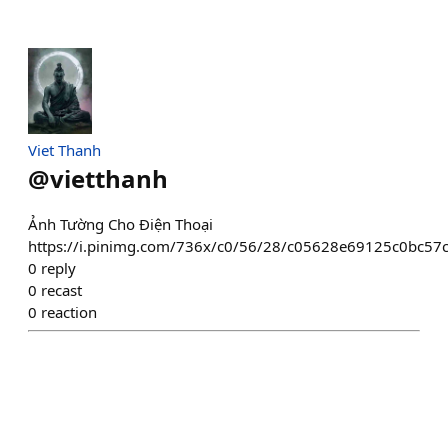
Viet Thanh
@
vietthanh
Ảnh Tường Cho Điện Thoại
https://i.pinimg.com/736x/c0/56/28/c05628e69125c0bc57
0
reply
0
recast
0
reaction