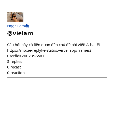
Ngọc Lam🎭
@
vielam
Câu hỏi này có liên quan đến chủ đề bài viết! A-ha! 👋
https://moxie-replyke-status.vercel.app/frames?
userfid=260299&v=1
5
replies
0
recast
0
reaction