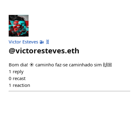
Victor Esteves 🚁 🧬
@
victoresteves.eth
Bom dia! ☀️ caminho faz-se caminhado sim 🙌🏼
1
reply
0
recast
1
reaction