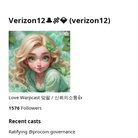
Verizon12🎩🍖💎
(
verizon12
)
Love Warpcast 맞팔 / 신뢰의소통👍
1576
Followers
Recent casts
Ratifying @procoin governance