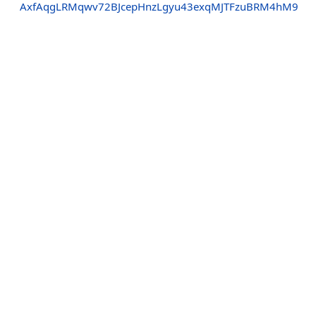
AxfAqgLRMqwv72BJcepHnzLgyu43exqMJTFzuBRM4hM9