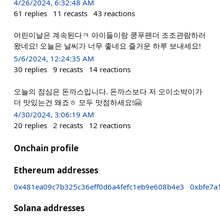
4/26/2024, 6:32:48 AM
61
replies
11
recasts
43
reactions
어린이날은 계속된다ㅋ 아이들이랑 쿵푸팬더 조조관람하러
왔네요! 오늘은 날씨가 너무 좋네요 즐거운 하루 보내세요!
5/6/2024, 12:24:35 AM
30
replies
9
recasts
14
reactions
오늘의 점심은 돈까스입니다. 돈까스보다 저 오이소박이가
더 맛있는건 왜죠ㅎ 모두 맛점하세요!🤗
4/30/2024, 3:06:19 AM
20
replies
2
recasts
12
reactions
Onchain profile
Ethereum addresses
0x481ea09c7b325c36eff0d6a4fefc1eb9e608b4e3
0xbfe7a
Solana addresses