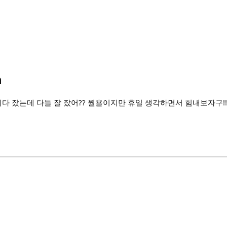
n
리다 잤는데 다들 잘 잤어?? 월욜이지만 휴일 생각하면서 힘내보자구!! 