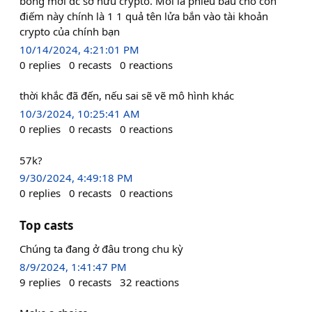
bóng mới dc sở hữu crypto. Mỗi lá phiếu bầu cho con
điếm này chính là 1 1 quả tên lửa bắn vào tài khoản
crypto của chính bạn
10/14/2024, 4:21:01 PM
0
replies
0
recasts
0
reactions
thời khắc đã đến, nếu sai sẽ vẽ mô hình khác
10/3/2024, 10:25:41 AM
0
replies
0
recasts
0
reactions
57k?
9/30/2024, 4:49:18 PM
0
replies
0
recasts
0
reactions
Top casts
Chúng ta đang ở đâu trong chu kỳ
8/9/2024, 1:41:47 PM
9
replies
0
recasts
32
reactions