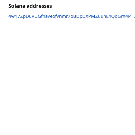
Solana addresses
4w17ZpDuVUGfnaveofvnmr7oBDpDXPMZuuhEhQoGrX4P