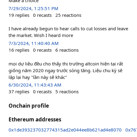
Make a choice
7/29/2024, 1:25:51 PM
19
replies
0
recasts
25
reactions
I have already begun to hear calls to cut losses and leave
the market. Wish I heard more
7/3/2024, 11:40:40 AM
16
replies
0
recasts
6
reactions
mọi dự liệu đều cho thấy thị trường altcoin hiện tại rất
giống năm 2020 ngay trước sóng tăng. Liệu chu kỳ sẽ
lặp lại hay "lần này sẽ khác"
6/30/2024, 11:43:43 AM
37
replies
0
recasts
5
reactions
Onchain profile
Ethereum addresses
0x1de393237032774315ad2e044ee8b621ad4e8070
0x76