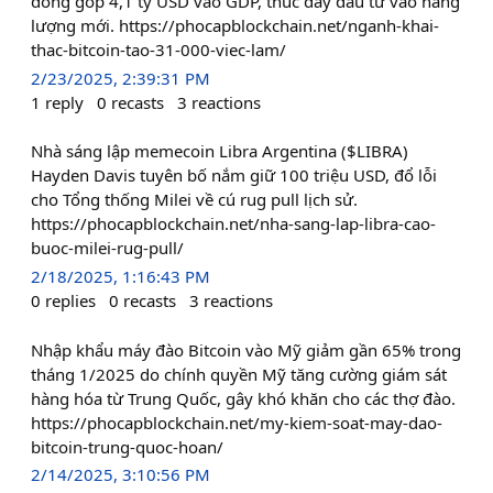
đóng góp 4,1 tỷ USD vào GDP, thúc đẩy đầu tư vào năng
lượng mới. https://phocapblockchain.net/nganh-khai-
thac-bitcoin-tao-31-000-viec-lam/
2/23/2025, 2:39:31 PM
1
reply
0
recasts
3
reactions
Nhà sáng lập memecoin Libra Argentina ($LIBRA)
Hayden Davis tuyên bố nắm giữ 100 triệu USD, đổ lỗi
cho Tổng thống Milei về cú rug pull lịch sử.
https://phocapblockchain.net/nha-sang-lap-libra-cao-
buoc-milei-rug-pull/
2/18/2025, 1:16:43 PM
0
replies
0
recasts
3
reactions
Nhập khẩu máy đào Bitcoin vào Mỹ giảm gần 65% trong
tháng 1/2025 do chính quyền Mỹ tăng cường giám sát
hàng hóa từ Trung Quốc, gây khó khăn cho các thợ đào.
https://phocapblockchain.net/my-kiem-soat-may-dao-
bitcoin-trung-quoc-hoan/
2/14/2025, 3:10:56 PM