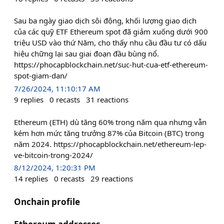
Sau ba ngày giao dịch sôi động, khối lượng giao dịch
của các quỹ ETF Ethereum spot đã giảm xuống dưới 900
triệu USD vào thứ Năm, cho thấy nhu cầu đầu tư có dấu
hiệu chững lại sau giai đoạn đầu bùng nổ.
https://phocapblockchain.net/suc-hut-cua-etf-ethereum-
spot-giam-dan/
7/26/2024, 11:10:17 AM
9
replies
0
recasts
31
reactions
Ethereum (ETH) dù tăng 60% trong năm qua nhưng vẫn
kém hơn mức tăng trưởng 87% của Bitcoin (BTC) trong
năm 2024. https://phocapblockchain.net/ethereum-lep-
ve-bitcoin-trong-2024/
8/12/2024, 1:20:31 PM
14
replies
0
recasts
29
reactions
Onchain profile