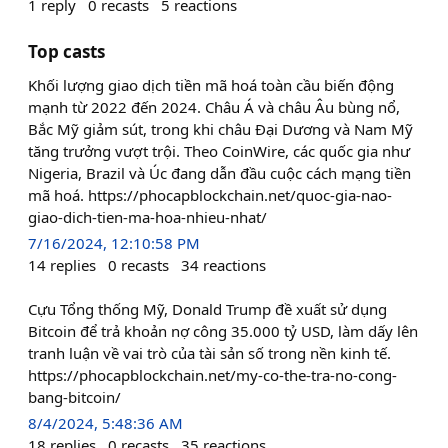
1
reply
0
recasts
5
reactions
Top casts
Khối lượng giao dịch tiền mã hoá toàn cầu biến động
mạnh từ 2022 đến 2024. Châu Á và châu Âu bùng nổ,
Bắc Mỹ giảm sút, trong khi châu Đại Dương và Nam Mỹ
tăng trưởng vượt trội. Theo CoinWire, các quốc gia như
Nigeria, Brazil và Úc đang dẫn đầu cuộc cách mạng tiền
mã hoá. https://phocapblockchain.net/quoc-gia-nao-
giao-dich-tien-ma-hoa-nhieu-nhat/
7/16/2024, 12:10:58 PM
14
replies
0
recasts
34
reactions
Cựu Tổng thống Mỹ, Donald Trump đề xuất sử dụng
Bitcoin để trả khoản nợ công 35.000 tỷ USD, làm dấy lên
tranh luận về vai trò của tài sản số trong nền kinh tế.
https://phocapblockchain.net/my-co-the-tra-no-cong-
bang-bitcoin/
8/4/2024, 5:48:36 AM
18
replies
0
recasts
35
reactions