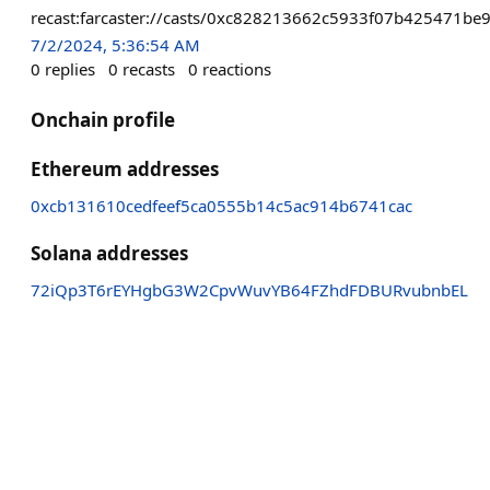
recast:farcaster://casts/0xc828213662c5933f07b42547
7/2/2024, 5:36:54 AM
0
replies
0
recasts
0
reactions
Onchain profile
Ethereum addresses
0xcb131610cedfeef5ca0555b14c5ac914b6741cac
Solana addresses
72iQp3T6rEYHgbG3W2CpvWuvYB64FZhdFDBURvubnbEL