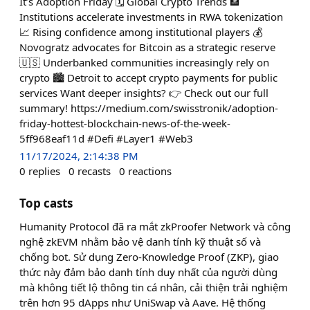
It’s Adoption Friday 🗓️ Global Crypto Trends 🏦
Institutions accelerate investments in RWA tokenization
📈 Rising confidence among institutional players 💰
Novogratz advocates for Bitcoin as a strategic reserve
🇺🇸 Underbanked communities increasingly rely on
crypto 🏙️ Detroit to accept crypto payments for public
services Want deeper insights? 👉 Check out our full
summary! https://medium.com/swisstronik/adoption-
friday-hottest-blockchain-news-of-the-week-
5ff968eaf11d #Defi #Layer1 #Web3
11/17/2024, 2:14:38 PM
0
replies
0
recasts
0
reactions
Top casts
Humanity Protocol đã ra mắt zkProofer Network và công
nghệ zkEVM nhằm bảo vệ danh tính kỹ thuật số và
chống bot. Sử dụng Zero-Knowledge Proof (ZKP), giao
thức này đảm bảo danh tính duy nhất của người dùng
mà không tiết lộ thông tin cá nhân, cải thiện trải nghiệm
trên hơn 95 dApps như UniSwap và Aave. Hệ thống