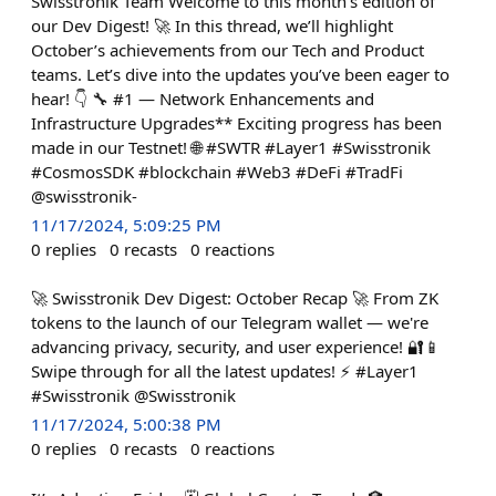
Swisstronik Team Welcome to this month’s edition of
our Dev Digest! 🚀 In this thread, we’ll highlight
October’s achievements from our Tech and Product
teams. Let’s dive into the updates you’ve been eager to
hear! 👇 🔧 #1 — Network Enhancements and
Infrastructure Upgrades** Exciting progress has been
made in our Testnet! 🌐 #SWTR #Layer1 #Swisstronik
#CosmosSDK #blockchain #Web3 #DeFi #TradFi
@swisstronik-
11/17/2024, 5:09:25 PM
0
replies
0
recasts
0
reactions
🚀 Swisstronik Dev Digest: October Recap 🚀 From ZK
tokens to the launch of our Telegram wallet — we're
advancing privacy, security, and user experience! 🔐📱
Swipe through for all the latest updates! ⚡ #Layer1
#Swisstronik @Swisstronik
11/17/2024, 5:00:38 PM
0
replies
0
recasts
0
reactions