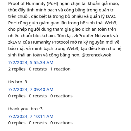
Proof of Humanity (PoH) ngăn chặn tài khoản giả mạo,
thúc đẩy tính minh bạch và công bằng trong quản trị
trên chuỗi, đặc biệt là trong bỏ phiếu và quản lý DAO.
PoH cũng giúp giảm gian lận trong hệ sinh thái Web3,
cho phép người dùng tham gia giao dịch an toàn trên
nhiều chuỗi blockchain. Tóm lại, zkProofer Network và
zkEVM của Humanity Protocol mở ra kỷ nguyên mới về
bảo mật và minh bạch trong Web3, tạo điều kiện cho hệ
sinh thái an toàn và công bằng hơn. @terencekwok
7/2/2024, 5:55:34 AM
2
replies
0
recasts
1
reaction
tks bro :3
7/2/2024, 7:09:40 AM
0
replies
0
recasts
0
reactions
thank you! bro :3
7/2/2024, 7:10:11 AM
0
replies
0
recasts
0
reactions