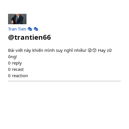
Tran Tien 🎭 🎭
@
trantien66
Bài viết này khiến mình suy nghĩ nhiều! 😜😚 Hay zữ
ông!
0
reply
0
recast
0
reaction