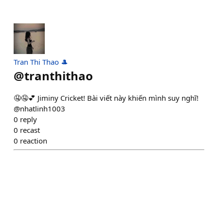
Tran Thi Thao 🎩
@
tranthithao
🤤🤤💕 Jiminy Cricket! Bài viết này khiến mình suy nghĩ!
@nhatlinh1003
0
reply
0
recast
0
reaction