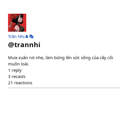
Trần Nhi🎩🎭
@
trannhi
Mưa xuân rơi nhẹ, làm bừng lên sức sống của cây cối
muôn loài.
1
reply
3
recasts
21
reactions