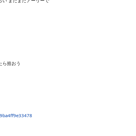
％くらい まだまだアーリーで
ちたら拾おう
9ba4ff9e33478