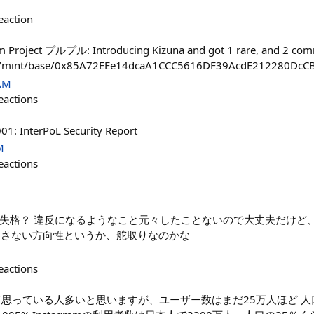
eaction
rom Project プルプル: Introducing Kizuna and got 1 rare, and 2 co
.app/mint/base/0x85A72EEe14dcaA1CCC5616DF39AcdE212280DcC
 AM
eactions
01: InterPoL Security Report
M
eactions
失格？ 違反になるようなこと元々したことないので大丈夫だけど
少もじさない方向性というか、舵取りなのかな
eactions
れたって思っている人多いと思いますが、ユーザー数はまだ25万人ほど