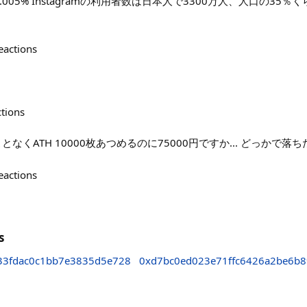
.005% Instagramの利用者数は日本人で3300万人、人口の35
eactions
ctions
となくATH 10000枚あつめるのに75000円ですか... どっかで落
eactions
s
33fdac0c1bb7e3835d5e728
0xd7bc0ed023e71ffc6426a2be6b8