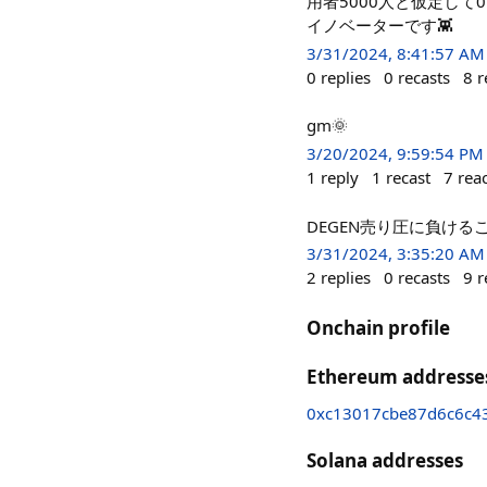
用者5000人と仮定して0
イノベーターです👾
3/31/2024, 8:41:57 AM
0
replies
0
recasts
8
r
gm🌞
3/20/2024, 9:59:54 PM
1
reply
1
recast
7
rea
DEGEN売り圧に負けるこ
3/31/2024, 3:35:20 AM
2
replies
0
recasts
9
r
Onchain profile
Ethereum addresse
0xc13017cbe87d6c6c4
Solana addresses