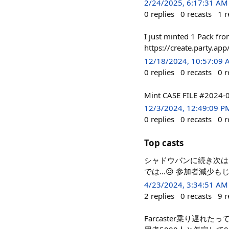
2/24/2025, 6:17:31 AM
0
replies
0
recasts
1
r
I just minted 1 Pack f
https://create.party
12/18/2024, 10:57:09
0
replies
0
recasts
0
r
Mint CASE FILE #2024-0
12/3/2024, 12:49:09 P
0
replies
0
recasts
0
r
Top casts
シャドウバンに続き次は
では...😥 参加者減
4/23/2024, 3:34:51 AM
2
replies
0
recasts
9
r
Farcaster乗り遅