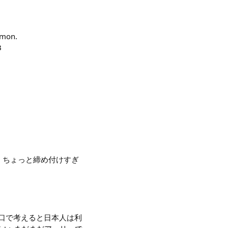
mmon.
B
、ちょっと締め付けすぎ
 人口で考えると日本人は利