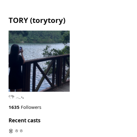
TORY
(
torytory
)
𓏲𖧧 𓂃˖₊
1635
Followers
Recent casts
웅 ㅎㅎ