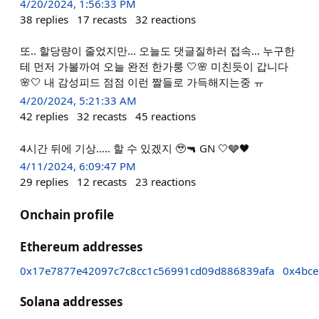
4/20/2024, 1:56:33 PM
38
replies
17
recasts
32
reactions
또.. 할당량이 줄었지만... 오늘도 댓글질하러 접속... 누구한
테 먼저 가볼까여 오늘 완전 한가룽 🤍🌸 미친듯이 갑니다
🌸🤍 내 감성피드 점점 이런 짤들로 가득해지는중 ㅠ
4/20/2024, 5:21:33 AM
42
replies
32
recasts
45
reactions
4시간 뒤에 기상..... 할 수 있겠지 🥹🔫 GN 🤍🩶🖤
4/11/2024, 6:09:47 PM
29
replies
12
recasts
23
reactions
Onchain profile
Ethereum addresses
0x17e7877e42097c7c8cc1c56991cd09d886839afa
0x4bce
Solana addresses