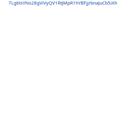
7Lg6tsYNo28gViVyQV1RtJMpR1hYBFjjrbnaJuCb5iXh