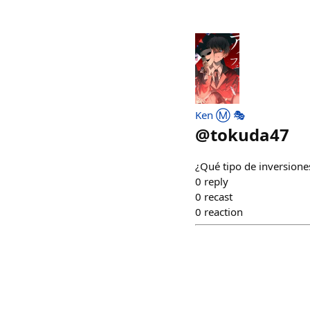
Ken Ⓜ️ 🎭
@
tokuda47
¿Qué tipo de inversiones
0
reply
0
recast
0
reaction