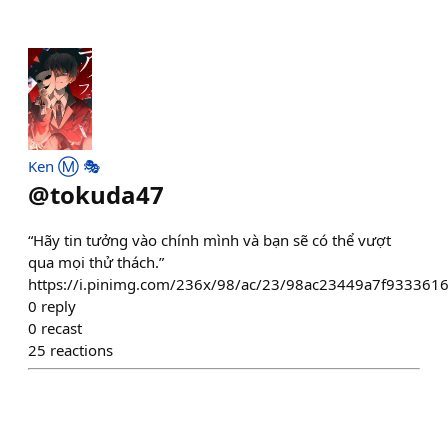
Ken Ⓜ️ 🎭
@
tokuda47
“Hãy tin tưởng vào chính mình và bạn sẽ có thể vượt
qua mọi thử thách.”
https://i.pinimg.com/236x/98/ac/23/98ac23449a7f93336
0
reply
0
recast
25
reactions