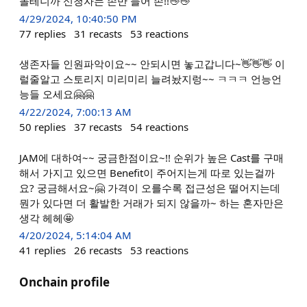
돌테니까 신청자는 손만 들어 손!!👋👋
4/29/2024, 10:40:50 PM
77
replies
31
recasts
53
reactions
생존자들 인원파악이요~~ 안되시면 놓고갑니다~👋👋👋 이
럴줄알고 스토리지 미리미리 늘려놨지렁~~ ㅋㅋㅋ 언능언
능들 오세요🤗🤗
4/22/2024, 7:00:13 AM
50
replies
37
recasts
54
reactions
JAM에 대하여~~ 궁금한점이요~!! 순위가 높은 Cast를 구매
해서 가지고 있으면 Benefit이 주어지는게 따로 있는걸까
요? 궁금해서요~🤗 가격이 오를수록 접근성은 떨어지는데
뭔가 있다면 더 활발한 거래가 되지 않을까~ 하는 혼자만은
생각 헤헤🤩
4/20/2024, 5:14:04 AM
41
replies
26
recasts
53
reactions
Onchain profile