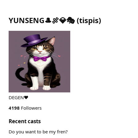
YUNSENG🎩🍖💎🎭
(
tispis
)
DEGEN❤️
4198
Followers
Recent casts
Do you want to be my fren?