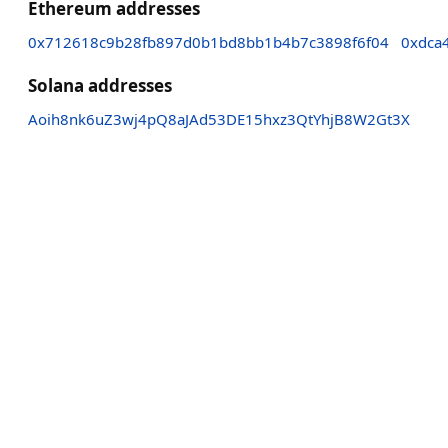
Ethereum addresses
0x712618c9b28fb897d0b1bd8bb1b4b7c3898f6f04
0xdca
Solana addresses
Aoih8nk6uZ3wj4pQ8aJAd53DE15hxz3QtYhjB8W2Gt3X