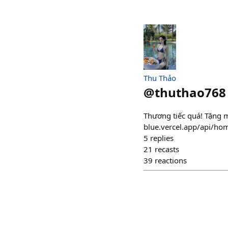
Thu Thảo
@
thuthao768
Thương tiếc quá! Tặng mà
blue.vercel.app/api/h
5
replies
21
recasts
39
reactions