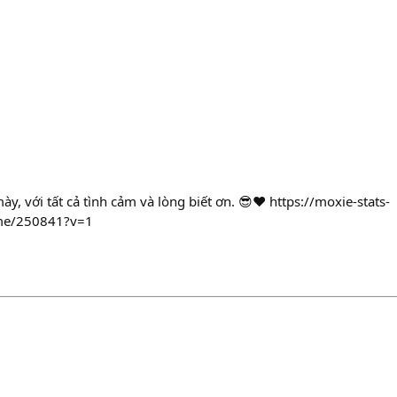
y, với tất cả tình cảm và lòng biết ơn. 😎❤️ https://moxie-stats-
ome/250841?v=1