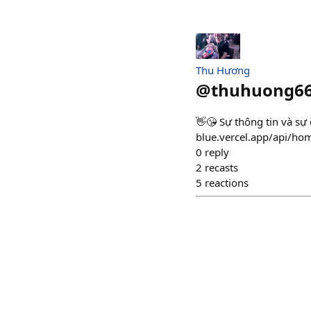
Thu Hương
@
thuhuong6
👋😘 Sự thông tin và sự 
blue.vercel.app/api/h
0
reply
2
recasts
5
reactions