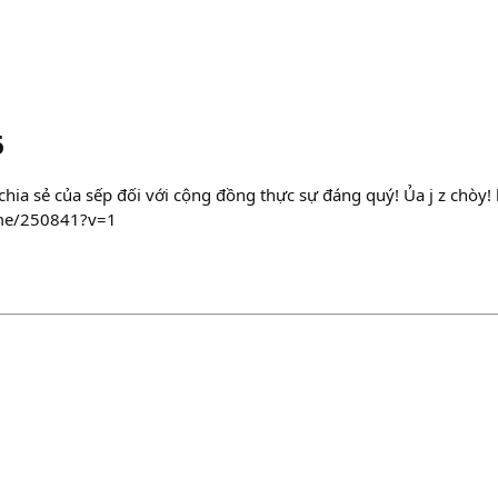
6
chia sẻ của sếp đối với cộng đồng thực sự đáng quý! Ủa j z chòy! 
ome/250841?v=1