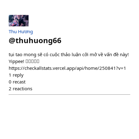
Thu Hương
@
thuhuong66
tụi tao mong sẽ có cuộc thảo luận cởi mở về vấn đề này!
Yippee! ❤️‍🔥❤️‍🔥🤑
https://checkallstats.vercel.app/api/home/250841?v=1
1
reply
0
recast
2
reactions