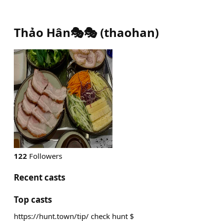
Thảo Hân🎭🎭
(
thaohan
)
122
Followers
Recent casts
Top casts
https://hunt.town/tip/ check hunt $