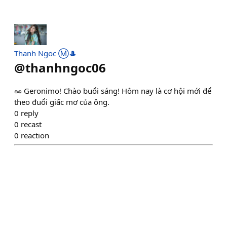
Thanh Ngoc Ⓜ️🎩
@
thanhngoc06
🥜 Geronimo! Chào buổi sáng! Hôm nay là cơ hội mới để
theo đuổi giấc mơ của ông.
0
reply
0
recast
0
reaction