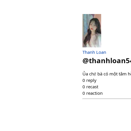
Thanh Loan
@
thanhloan5
Ủa chị! bà có một tâm h
0
reply
0
recast
0
reaction