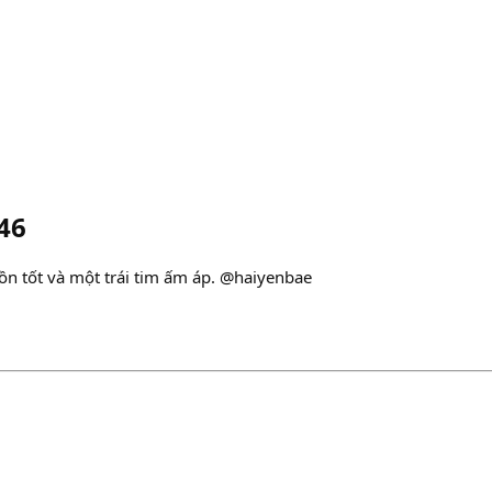
46
ồn tốt và một trái tim ấm áp. @haiyenbae