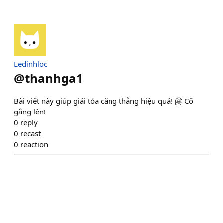
Ledinhloc
@
thanhga1
Bài viết này giúp giải tỏa căng thẳng hiệu quả! 🤗 Cố
gắng lên!
0
reply
0
recast
0
reaction