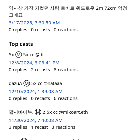
역사상 가장 키컸던 사람 로버트 워드로우 2m 72cm 엄청
크네요~
3/17/2025, 7:30:50 AM
0
replies
0
recasts
0
reactions
Top casts
5x Ⓜ️ 5x cc @df
12/8/2024, 3:03:41 PM
0
replies
2
recasts
8
reactions
gazuA Ⓜ️ 5x cc @nataaa
12/10/2024, 1:39:08 AM
0
replies
0
recasts
6
reactions
짭시바이누. Ⓜ️ 2.5x cc @mikoart.eth
11/30/2024, 7:40:08 AM
3
replies
1
recast
3
reactions