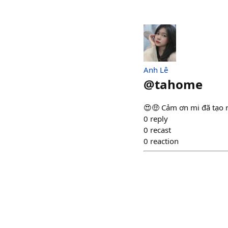
Anh Lê
@
tahome
😍🤑 Cảm ơn mi đã tạo ra
0
reply
0
recast
0
reaction