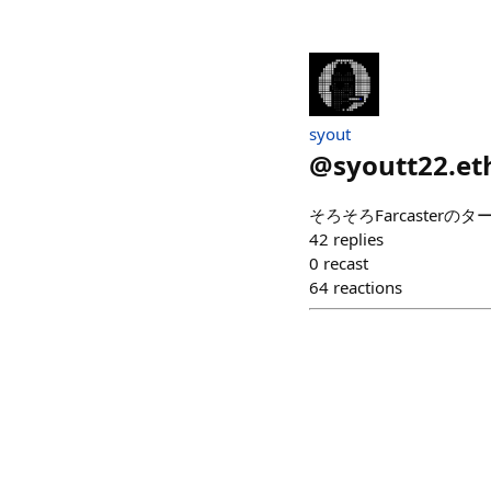
syout
@
syoutt22.et
そろそろFarcasterの
42
replies
0
recast
64
reactions