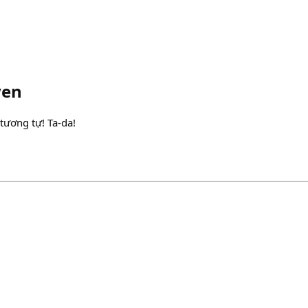
yen
tương tự! Ta-da!