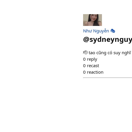
Như Nguyễn 🎭
@
sydneyngu
🫡 tao cũng có suy nghĩ 
0
reply
0
recast
0
reaction