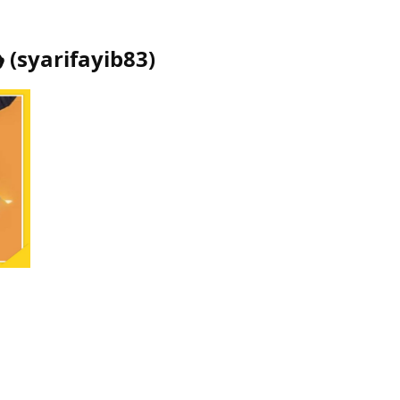

(
syarifayib83
)