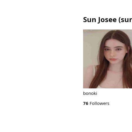
Sun Josee
(
su
bonoki
76
Followers