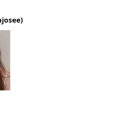
njosee
)