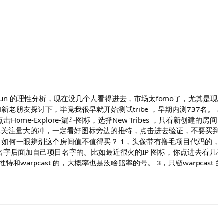
otrun 的理性分析，现在没几个人看得进去，市场太fomo了，尤其是
老朋友探讨下，毕竟我很早就开始测试tribe ，早期内测737名。 #
击Home-Explore-漏斗图标，选择New Tribes ，只看新创建
OL关注量大的冲，一定看好图标旁边的推特，点击进去验证，不要买到
 如何一眼辨别这个房间值不值得买？ 1，头像带有撸毛项目代码的
名字后面加自己项目名字的。比如最近很火的IP 图标，你点进去看
和warpcast 的，大概率也是没啥赔率的号。 3，只链warpcast 的 