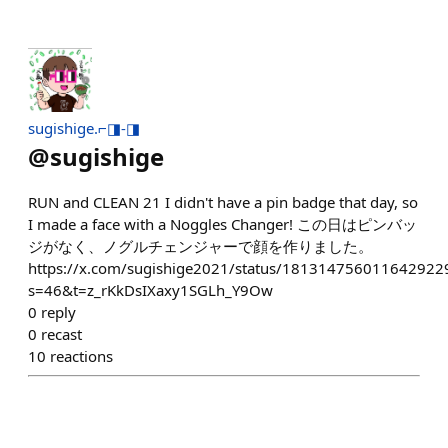
sugishige.⌐◨-◨
@
sugishige
RUN and CLEAN 21 I didn't have a pin badge that day, so
I made a face with a Noggles Changer! この日はピンバッ
ジがなく、ノグルチェンジャーで顔を作りました。
https://x.com/sugishige2021/status/181314756011642922
s=46&t=z_rKkDsIXaxy1SGLh_Y9Ow
0
reply
0
recast
10
reactions