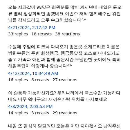
오늘 저와같이 98맞은 회원분들 많이 계시던데 내일은 듄오
류 빨리 정상화되면 좋겠네요 이번주 저와 함께해주신 워친
님들 감사드리고 모두 수고하셨습니다^^
4/21/2024, 2:17:42 PM
33
replies
18
recasts
38
reactions
수원에 주말에 피크닉 다녀오기 좋은곳 소개드려요 이름은
방화수류정 주변 화성행궁, 행궁동맛집 코스로 다녀오기도
좋고 가족과 애인과 함께 좋은시간 보낼만한 곳이에요 특히
해질무렵이 이렇게나 좋습니다^^
4/12/2024, 10:34:49 AM
16
replies
6
recasts
27
reactions
이 손동작 가능하신가요? 우리나라에서 극소수만 가능하다
네요 너무 쉽다구요? 새끼손가락 위치를 다시보세요
4/8/2024, 2:03:53 PM
14
replies
3
recasts
29
reactions
내일 또 열심히 달릴려면 오늘은 이만 자야겠네요 남겨주신