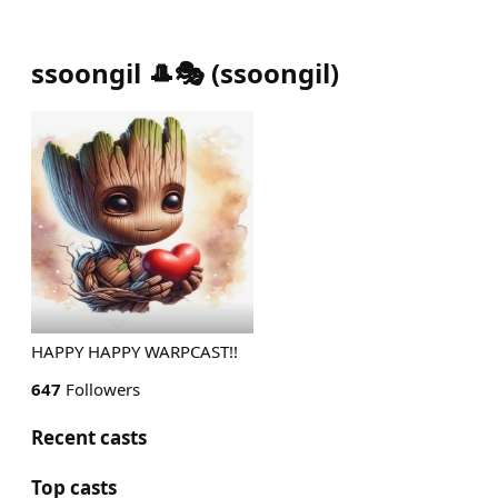
ssoongil 🎩🎭
(
ssoongil
)
HAPPY HAPPY WARPCAST!!
647
Followers
Recent casts
Top casts