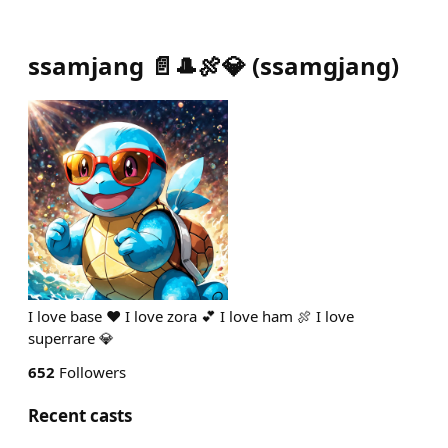
ssamjang 📄🎩🍖💎
(
ssamgjang
)
I love base ❤️ I love zora 💕 I love ham 🍖 I love
superrare 💎
652
Followers
Recent casts