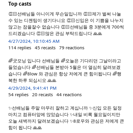
Top casts
👏🏻선배님들 아니이게 무슨일입니까 👏🏻제가 벌써 나눌
수 있는 디젠팁이 생기다니요 👏🏻신입은 이 기쁨을 나누지
않고는 잠을잘수 없습니다 👏🏻선배님들 중 3분에게 700씩
드리겠습니다 👏🏻많은 관심 부탁드립니다 🙏🙏
4/27/2024, 10:10:45 AM
114
replies
45
recasts
79
reactions
🌈굿모닝 입니다 선배님들 🌈오늘은 기다리던 그날이라고
들었습니다 🌈선배님들 본받아 5월은 더 열심히 달려보겠
습니다 🌈8low 와 관심은 항상 저에게 큰 힘이됩니다 🌈행
복한 하루 되십시오 🙏🙏
4/29/2024, 9:41:41 PM
54
replies
20
recasts
44
reactions
✨선배님들 주말 마무리 잘하고 계십니까 ✨신입 모든 일정
마치고 컴퓨터앞에 앉았습니다 ✨내일 비록 월요일이지만
오늘 새벽까지 달려보겠습니다 ✨8로우와 관심은 저에게 큰
힘이 됩니다 🙏🙏