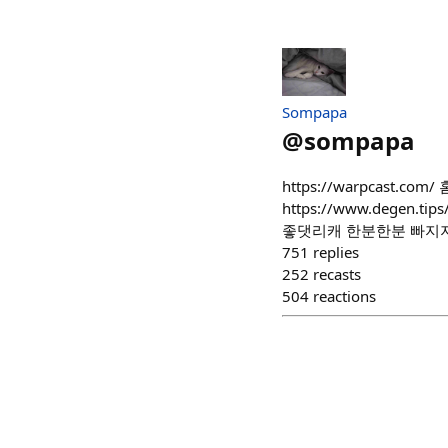
Sompapa
@
sompapa
https://warpcast.com
https://www.degen.t
좋댓리캐 한분한분 빠지지않
751
replies
252
recasts
504
reactions