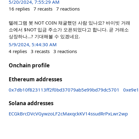
5/20/2024, 7:55:29 AM
16
replies
7
recasts
7
reactions
텔레그램 봇 NOT COIN 채굴했던 사람 있나요? 바이빗 거래
소에서 $NOT 입금 주소가 오픈되었다고 합니다. 곧 거래소
상장하나...? 기대해볼 수 있겠네요.
5/9/2024, 5:44:30 AM
4
replies
3
recasts
3
reactions
Onchain profile
Ethereum addresses
0x7db10f823113ff2f0bd37079ab5e99bd79dc5701
0xe9e
Solana addresses
ECGkBrcDVcVGywzoLF2cMaxqckKV14ssudRrPxLwr2wp