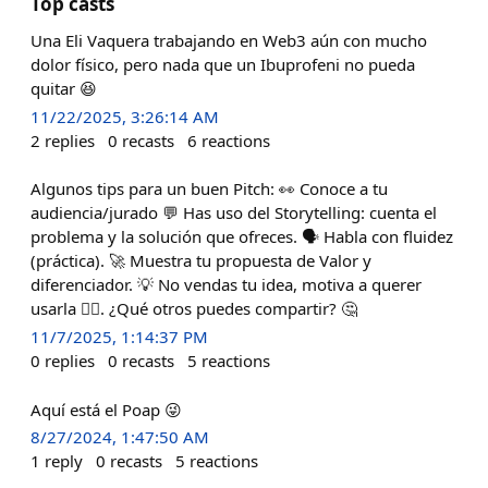
Top casts
Una Eli Vaquera trabajando en Web3 aún con mucho
dolor físico, pero nada que un Ibuprofeni no pueda
quitar 😆
11/22/2025, 3:26:14 AM
2
replies
0
recasts
6
reactions
Algunos tips para un buen Pitch: 👀 Conoce a tu
audiencia/jurado 💬 Has uso del Storytelling: cuenta el
problema y la solución que ofreces. 🗣 Habla con fluidez
(práctica). 🚀 Muestra tu propuesta de Valor y
diferenciador. 💡 No vendas tu idea, motiva a querer
usarla 👈🏻. ¿Qué otros puedes compartir? 🤔
11/7/2025, 1:14:37 PM
0
replies
0
recasts
5
reactions
Aquí está el Poap 😜
8/27/2024, 1:47:50 AM
1
reply
0
recasts
5
reactions