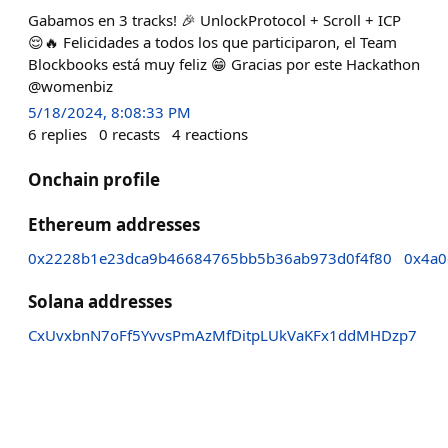
Gabamos en 3 tracks! 🎉 UnlockProtocol + Scroll + ICP
😌🔥 Felicidades a todos los que participaron, el Team
Blockbooks está muy feliz 😁 Gracias por este Hackathon
@womenbiz
5/18/2024, 8:08:33 PM
6
replies
0
recasts
4
reactions
Onchain profile
Ethereum addresses
0x2228b1e23dca9b46684765bb5b36ab973d0f4f80
0x4a0
Solana addresses
CxUvxbnN7oFf5YvvsPmAzMfDitpLUkVaKFx1ddMHDzp7