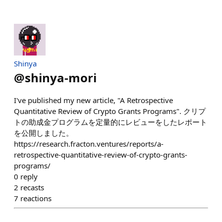
Shinya
@
shinya-mori
I've published my new article, "A Retrospective
Quantitative Review of Crypto Grants Programs". クリプ
トの助成金プログラムを定量的にレビューをしたレポート
を公開しました。
https://research.fracton.ventures/reports/a-
retrospective-quantitative-review-of-crypto-grants-
programs/
0
reply
2
recasts
7
reactions