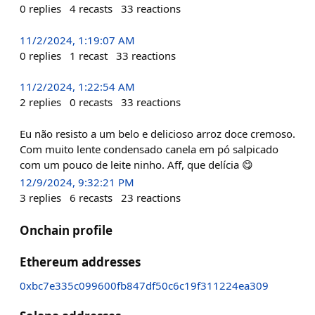
0
replies
4
recasts
33
reactions
11/2/2024, 1:19:07 AM
0
replies
1
recast
33
reactions
11/2/2024, 1:22:54 AM
2
replies
0
recasts
33
reactions
Eu não resisto a um belo e delicioso arroz doce cremoso.
Com muito lente condensado canela em pó salpicado
com um pouco de leite ninho. Aff, que delícia 😋
12/9/2024, 9:32:21 PM
3
replies
6
recasts
23
reactions
Onchain profile
Ethereum addresses
0xbc7e335c099600fb847df50c6c19f311224ea309