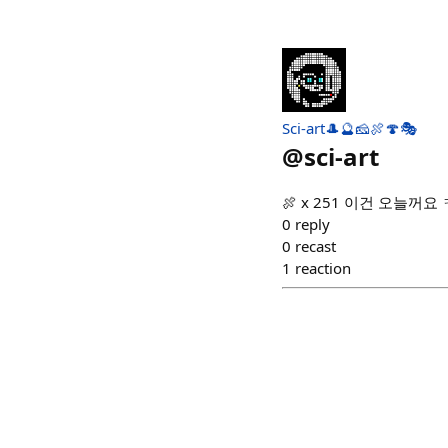
Sci-art🎩🔮🧀🍖🍄🎭
@
sci-art
🍖 x 251 이건 오늘꺼
0
reply
0
recast
1
reaction