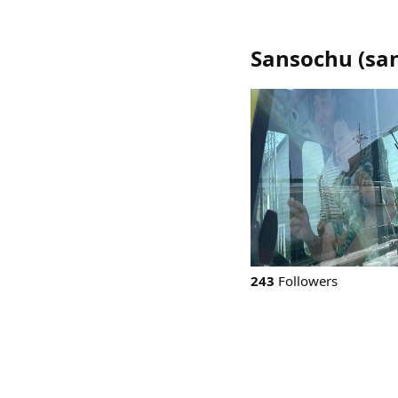
Sansochu
(
sa
243
Followers