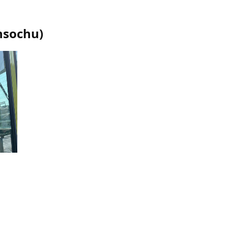
nsochu
)