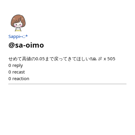
Sappi⑅◡̈*
@
sa-oimo
せめて高値の0.05まで戻ってきてほしい‼︎🙏 🍖 x 505
0
reply
0
recast
0
reaction