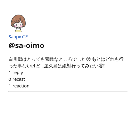
Sappi⑅◡̈*
@
sa-oimo
白川郷はとっても素敵なところでした🥺 あとはどれも行
った事ないけど...屋久島は絶対行ってみたい🥺‼︎
1
reply
0
recast
1
reaction